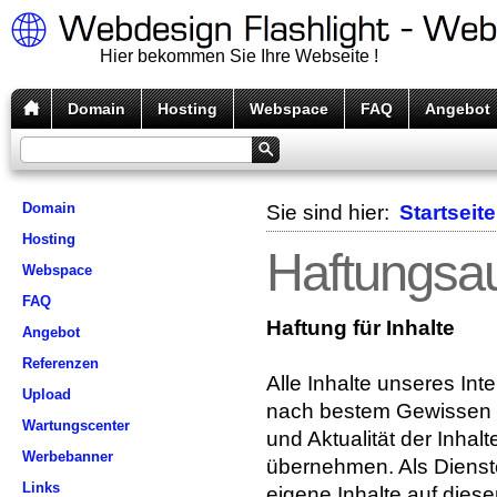
Hier bekommen Sie Ihre Webseite !
Domain
Hosting
Webspace
FAQ
Angebot
Domain
Sie sind hier:
Startseite
Hosting
Haftungsa
Webspace
FAQ
Haftung für Inhalte
Angebot
Referenzen
Alle Inhalte unseres Inte
Upload
nach bestem Gewissen ers
Wartungscenter
und Aktualität der Inha
Werbebanner
übernehmen. Als Dienst
Links
eigene Inhalte auf die